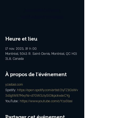
Aucun billet en vente
Voir d'autres événements
Heure et lieu
17 nov. 2023, 19 h 00
Montréal, 5043 R. Saint-Denis, Montréal, QC H2J
2L8, Canada
À propos de l'événement
yzastasi.com
Spotify: 
https://open.spotify.com/artist/2iyTZ1lGsWv
3d1gtW87Mxy?si=d7GW3zIySiOIkpckwJeCYg
YouTube: 
https://www.youtube.com/c/YzaStasi
Partager cet événement