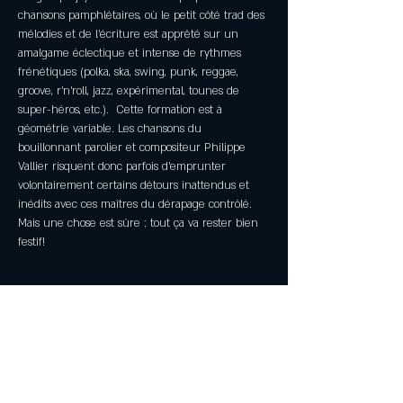
chansons pamphlétaires, où le petit côté trad des 
mélodies et de l’écriture est apprêté sur un 
amalgame éclectique et intense de rythmes 
frénétiques (polka, ska, swing, punk, reggae, 
groove, r’n’roll, jazz, expérimental, tounes de 
super-héros, etc.).  Cette formation est à 
géométrie variable. Les chansons du 
bouillonnant parolier et compositeur Philippe 
Vallier risquent donc parfois d’emprunter 
volontairement certains détours inattendus et 
inédits avec ces maîtres du dérapage contrôlé. 
Mais une chose est sûre : tout ça va rester bien 
festif!
Partager cet événement