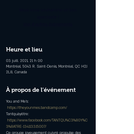
Nous vous souhaitons un bon
spectacle !
Voir d'autres événements
Heure et lieu
03 juill. 2021, 21 h 00
Montréal, 5043 R. Saint-Denis, Montréal, QC H2J
2L8, Canada
À propos de l'événement
You and Me's:
https://theyounmes.bandcamp.com/
Tantquàyêtre:
https://www.facebook.com/TANTQU%C3%80Y%C
3%8ATRE-134113315007/
Ce groupe joyeusement cuivré propulse des 