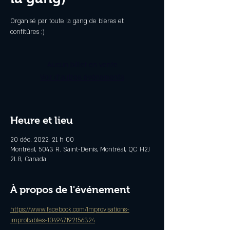
Organisé par toute la gang de bières et
confitûres ;)
Aucun billet en vente
Voir d'autres événements
Heure et lieu
20 déc. 2022, 21 h 00
Montréal, 5043 R. Saint-Denis, Montréal, QC H2J
2L8, Canada
À propos de l'événement
https://www.facebook.com/Improvisations-
improbables-104947192156324