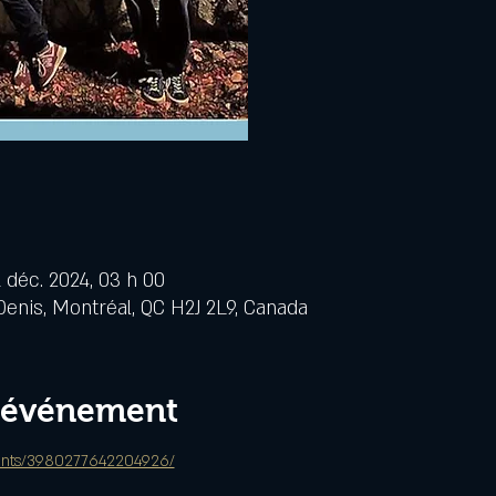
1 déc. 2024, 03 h 00
Denis, Montréal, QC H2J 2L9, Canada
l'événement
ents/3980277642204926/