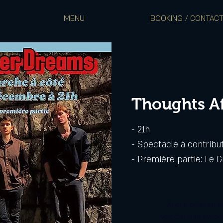
MENU
BOOKING / CONTAC
Thoughts A
- 21h
- Spectacle à contribut
- Première partie: Le 
Aucun billet en v
Voir d'autres évén