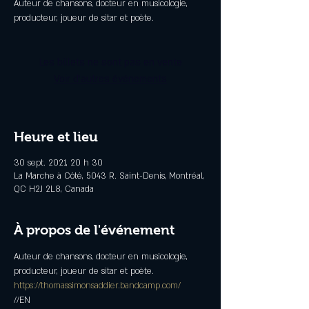
Auteur de chansons, docteur en musicologie,
producteur, joueur de sitar et poète.
Les billets ne sont pas en vente
Voir d'autres événements
Heure et lieu
30 sept. 2021, 20 h 30
La Marche à Côté, 5043 R. Saint-Denis, Montréal,
QC H2J 2L8, Canada
À propos de l'événement
Auteur de chansons, docteur en musicologie, 
producteur, joueur de sitar et poète.
https://thomassimonsaddier.bandcamp.com/
//EN