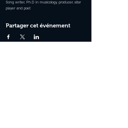
Song writer, Ph.D in musicology, producer, sitar 
player and poet
Partager cet événement