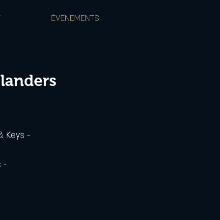
T
ÉVENEMENTS
slanders
& Keys -
 -