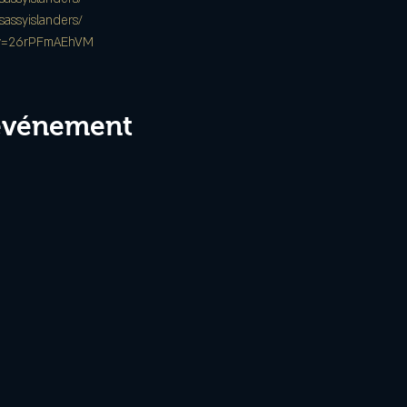
assyislanders/
h?v=26rPFmAEhVM
 événement