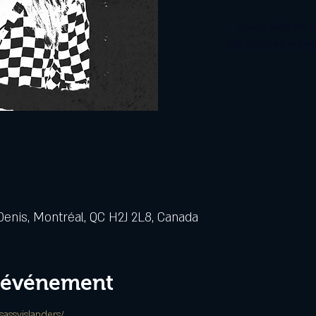
Aucun billet en v
Voir d'autres évén
Denis, Montréal, QC H2J 2L8, Canada
l'événement
assyislanders/