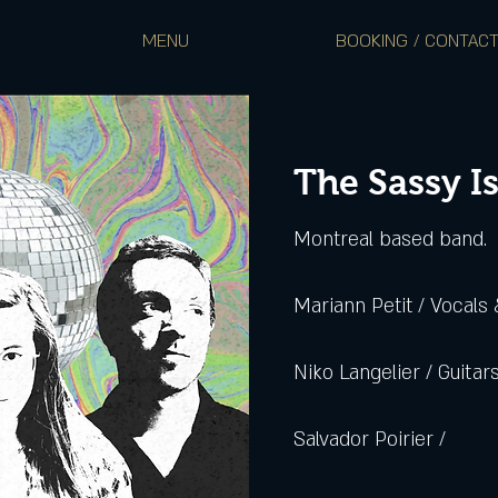
MENU
BOOKING / CONTAC
The Sassy I
Montreal based band.
Mariann Petit / Vocals 
Niko Langelier / Guitars
Salvador Poirier /