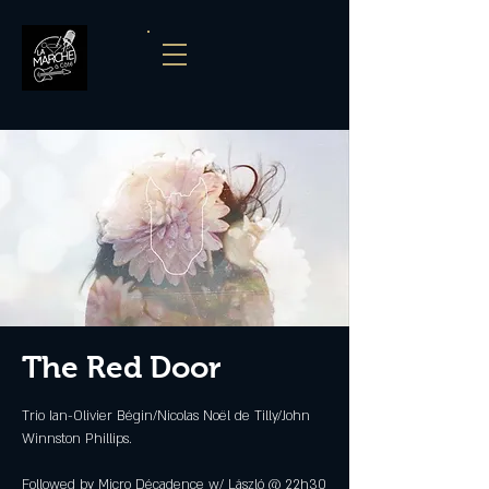
The Red Door
Trio Ian-Olivier Bégin/Nicolas Noël de Tilly/John
Winnston Phillips.
Followed by Micro Décadence w/ László @ 22h30