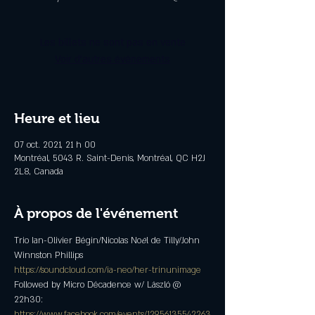
Les billets ne sont pas en vente
Voir d'autres événements
Heure et lieu
07 oct. 2021, 21 h 00
Montréal, 5043 R. Saint-Denis, Montréal, QC H2J
2L8, Canada
À propos de l'événement
Trio Ian-Olivier Bégin/Nicolas No
ë
l de Tilly/John 
Winnston Phillips
https://soundcloud.com/ia-neo/her-trinunimage
Followed by Micro Décadence w/ László @ 
22h30:
https://www.facebook.com/events/12956135542263