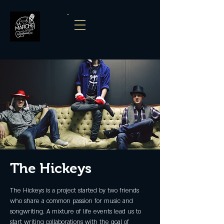
The Hickeys
The Hickeys is a project started by two friends
who share a common passion for music and
songwriting. A mixture of life events lead us to
start writing collaborations with the goal of