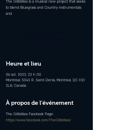
The Gillbillies is a musical new project that seeks
to blend Bluegrass and Country instrumentals
and
Aucun billet en vente
Voir d'autres événements
Heure et lieu
06 oct. 2022, 22 h 00
Montréal, 5043 R. Saint-Denis, Montréal, QC H2J
2L8, Canada
À propos de l'événement
https://www.facebook.com/TheGillbillies/