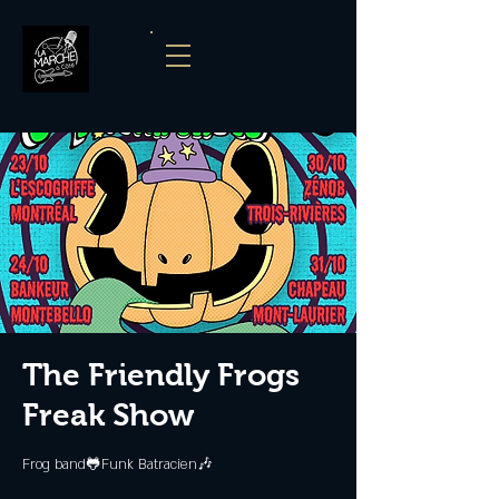
The Friendly Frogs
Freak Show
Frog band🐸Funk Batracien🎶