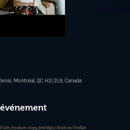
Aucun billet en v
Voir d'autres évén
Denis, Montréal, QC H2J 2L8, Canada
l'événement
mtl?utm_medium=copy_link
https://linktr.ee/Theflair