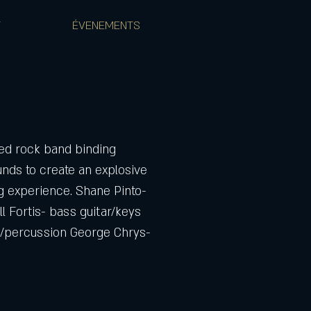
T
ÉVENEMENTS
ed rock band binding
unds to create an explosive
g experience. Shane Pinto-
ill Fortis- bass guitar/keys
/percussion George Chrys-