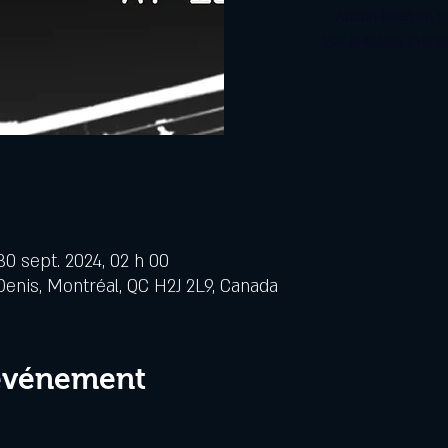
Aucun billet en v
Voir d'autres évén
30 sept. 2024, 02 h 00
Denis, Montréal, QC H2J 2L9, Canada
 événement