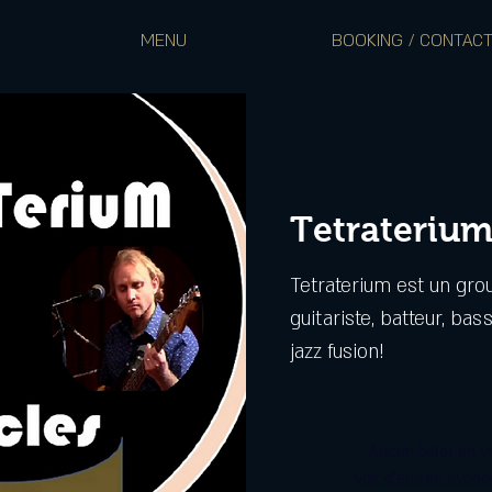
MENU
BOOKING / CONTAC
Tetraterium 
Tetraterium est un gro
guitariste, batteur, bass
jazz fusion!
Aucun billet en v
Voir d'autres évén