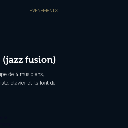
T
ÉVENEMENTS
(jazz fusion)
upe de 4 musiciens,
iste, clavier et ils font du
ente
ements