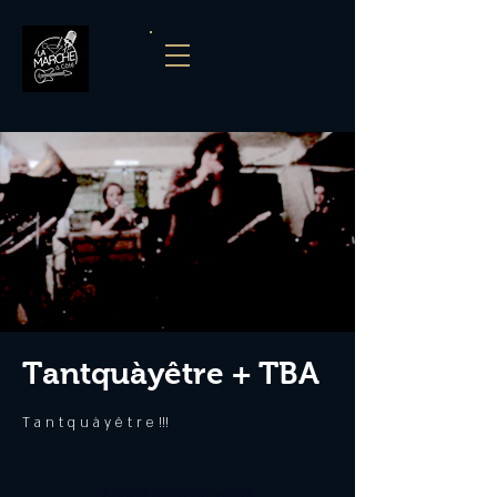
Tantquàyêtre + TBA
T a n t q u à y ê t r e !!!
Aucun billet en vente