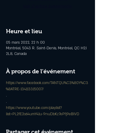
Voir d'autres événements
Heure et lieu
05 mars 2022, 22 h 00
Montréal, 5043 R. Saint-Denis, Montréal, QC H2J
2L8, Canada
À propos de l'événement
https://www.facebook.com/TANTQU%C3%80Y%C3
%8ATRE-134113315007/
.
.
https://www.youtube.com/playlist?
list=PL2fE2o64umY41u-9nuDbKz7ePfj9eBlVD
Partager cet événement