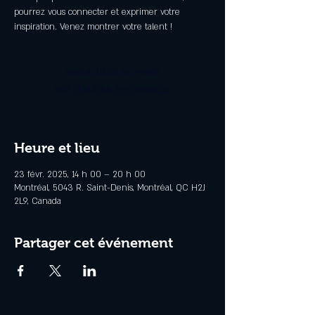
pourrez vous connecter et exprimer votre
inspiration. Venez montrer votre talent !
Aucun billet en vente
Voir d'autres événements
Heure et lieu
23 févr. 2025, 14 h 00 – 20 h 00
Montréal, 5043 R. Saint-Denis, Montréal, QC H2J
2L9, Canada
Partager cet événement