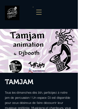
TAMJAM
Tous les dimanches dès 14h, participez à notre
jam de percussion ! Un espace DJ est disponible
pour ceux désireux de faire découvrir leur
musique préférée. Musiciens et chanteurs, vous