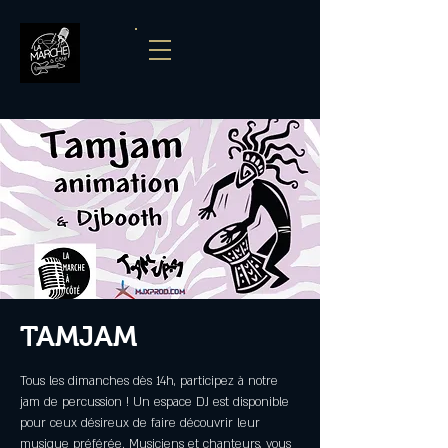
TAMJAM
Tous les dimanches dès 14h, participez à notre
jam de percussion ! Un espace DJ est disponible
pour ceux désireux de faire découvrir leur
musique préférée. Musiciens et chanteurs, vous