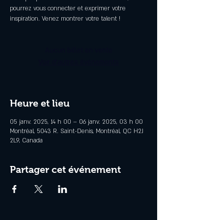
pourrez vous connecter et exprimer votre
inspiration. Venez montrer votre talent !
Aucun billet en vente
Voir d'autres événements
Heure et lieu
05 janv. 2025, 14 h 00 – 06 janv. 2025, 03 h 00
Montréal, 5043 R. Saint-Denis, Montréal, QC H2J
2L9, Canada
Partager cet événement