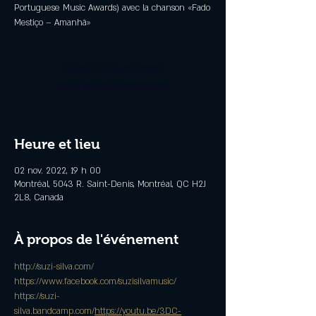
Portuguese Music Awards) avec la chanson «Fado
Mestiço – Amanhã»
Aucun billet en vente
Voir d'autres événements
Heure et lieu
02 nov. 2022, 19 h 00
Montréal, 5043 R. Saint-Denis, Montréal, QC H2J
2L8, Canada
À propos de l'événement
http://suzi-silva.com/
https://www.facebook.com/suzisilvamusic/
https://suzi-
silva.bandcamp.com/
https://youtu.be/3DC-