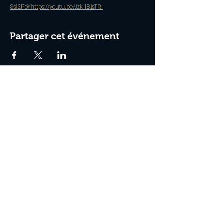
Ssi2PoY
https://youtu.be/Jzk_iB1sTRI
Partager cet événement