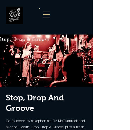
Stop, Drop And
Groove
Co-founded by saxophonists Oz McClamrock and
Michael Gorlin; Stop, Drop & Groove puts a fresh