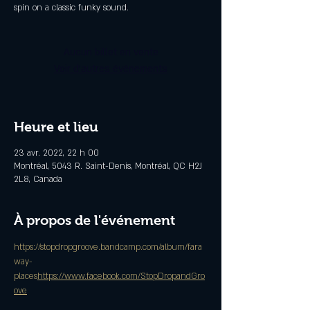
spin on a classic funky sound.
Aucun billet en vente
Voir d'autres événements
Heure et lieu
23 avr. 2022, 22 h 00
Montréal, 5043 R. Saint-Denis, Montréal, QC H2J
2L8, Canada
À propos de l'événement
https://stopdropgroove.bandcamp.com/album/fara
way-
places
https://www.facebook.com/StopDropandGro
ove