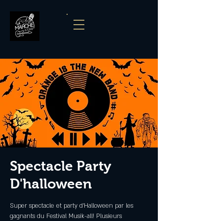
Spectacle Party
D'halloween
Super spectacle et party d’Halloween par les
gagnants du Festival Musik-all! Plusieurs