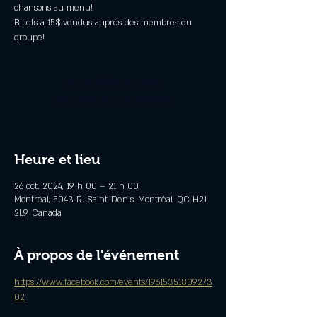
chansons au menu!
Billets à 15$ vendus auprès des membres du
groupe!
Aucun billet en vente
Voir d'autres événements
Heure et lieu
26 oct. 2024, 19 h 00 – 21 h 00
Montréal, 5043 R. Saint-Denis, Montréal, QC H2J
2L9, Canada
À propos de l'événement
https://www.facebook.com/events/19615351809273
02