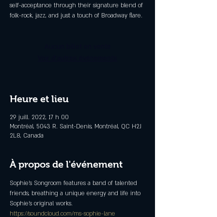
self-acceptance through their signature blend of
folk-rock, jazz, and just a touch of Broadway flare.
Aucun billet en vente
Voir d'autres événements
Heure et lieu
29 juill. 2022, 17 h 00
Montréal, 5043 R. Saint-Denis, Montréal, QC H2J
2L8, Canada
À propos de l'événement
Sophie's Songroom features a band of talented 
friends, breathing a unique energy and life into 
Sophie's original works.
https://soundcloud.com/ms-sophie-lane