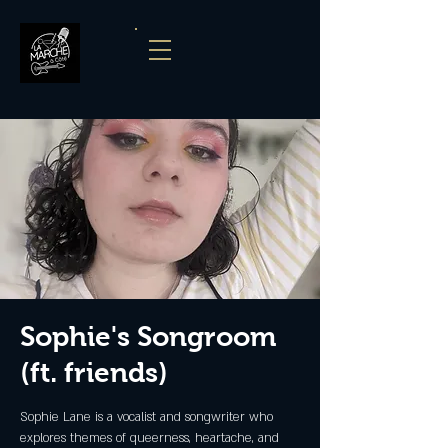
Sophie's Songroom
(ft. friends)
Sophie Lane is a vocalist and songwriter who
explores themes of queerness, heartache, and