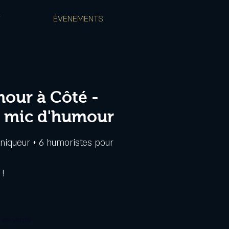
T
ÉVENEMENTS
our à Côté -
n mic d'humour
niqueur + 6 humoristes pour
 !
s en vente