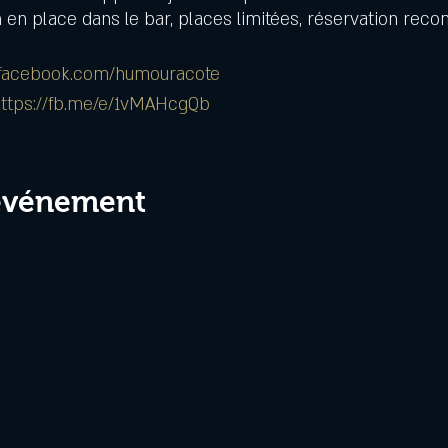
 en place dans le bar, places limitées, réservation re
.facebook.com/humouracote
ttps://fb.me/e/1vMAHcgQb
 événement