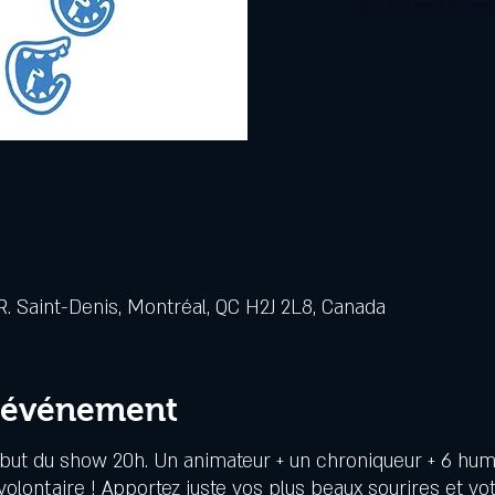
Voir d'autres évén
. Saint-Denis, Montréal, QC H2J 2L8, Canada
l'événement
ébut du show 20h. Un animateur + un chroniqueur + 6 hum
 volontaire ! Apportez juste vos plus beaux sourires et v