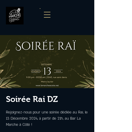
Soirée Rai DZ
Rejoignez-nous pour une soirée dédiée au Raï, le
13 Décembre 2024, à partir de 21h, au Bar La
Marche à Côté !