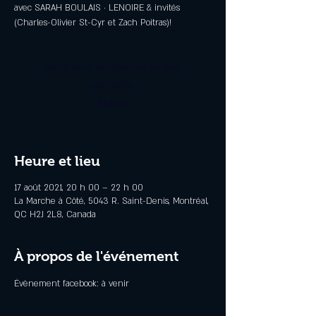
avec SARAH BOULAIS · LENOIRE & invités
(Charles-Olivier St-Cyr et Zach Poitras)!
Nous vous souhaitons un bon
spectacle !
Retour
Heure et lieu
17 août 2021, 20 h 00 – 22 h 00
La Marche à Côté, 5043 R. Saint-Denis, Montréal,
QC H2J 2L8, Canada
À propos de l'événement
Évènement facebook: à venir 