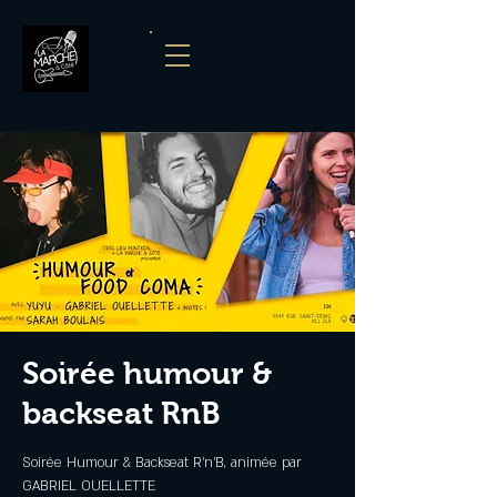
Soirée humour &
backseat RnB
Soirée Humour & Backseat R'n'B, animée par
GABRIEL OUELLETTE