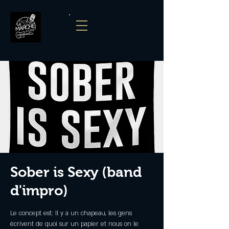
Sober is Sexy (band
d'impro)
Le concept est: Il y a un chapeau, les gens
écrivent de quoi sur un papier et nous on le