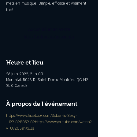
mets en musique. Simple, éfficace et vraiment
fun!
Aucun billet en vente
Voir d'autres événements
Heure et lieu
26 juin 2022, 21 h 00
Montréal, 5043 R. Saint-Denis, Montréal, QC H2J
2L8, Canada
À propos de l'événement
https://www.facebook.com/Sober-is-Sexy-
111291898059109
https://www.youtube.com/watch?
v=U7ZC5shXuZs