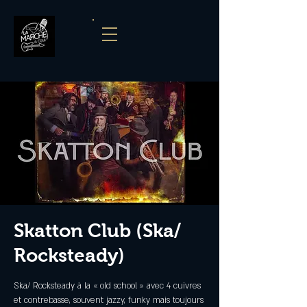
Skatton Club (Ska/
Rocksteady)
Ska/ Rocksteady à la « old school » avec 4 cuivres
et contrebasse, souvent jazzy, funky mais toujours