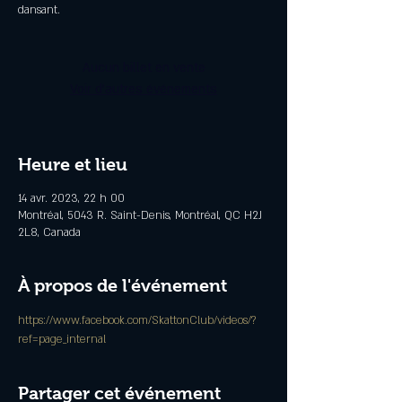
dansant.
Aucun billet en vente
Voir d'autres événements
Heure et lieu
14 avr. 2023, 22 h 00
Montréal, 5043 R. Saint-Denis, Montréal, QC H2J
2L8, Canada
À propos de l'événement
https://www.facebook.com/SkattonClub/videos/?
ref=page_internal
Partager cet événement