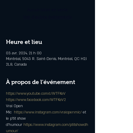
Aucun billet en vente
Voir d'autres événements
Heure et lieu
03 avr. 2024, 21 h 00
Montréal, 5043 R. Saint-Denis, Montréal, QC H2J
2L8, Canada
À propos de l'événement
https://www.youtube.com/c/WTFKeV
https://www.facebook.com/WTFKeV2
Vrai Open 
Mic  
https://www.instagram.com/vraiopenmic/
 et 
le p'tit show 
d'humour 
https://www.instagram.com/ptitshowdh
umour/