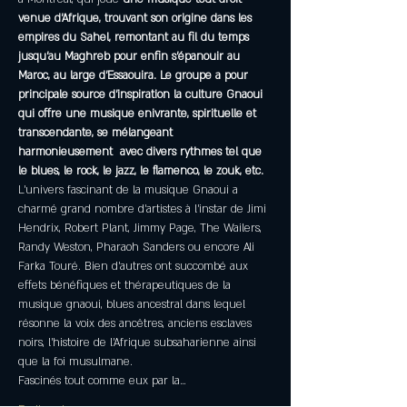
venue d’Afrique, trouvant son origine dans les 
empires du Sahel, remontant au fil du temps 
jusqu’au Maghreb pour enfin s’épanouir au 
Maroc, au large d’Essaouira. Le groupe a pour 
principale source d’inspiration la culture Gnaoui 
qui offre une musique enivrante, spirituelle et 
transcendante, se mélangeant 
harmonieusement  avec divers rythmes tel que 
le blues, le rock, le jazz, le flamenco, le zouk, etc.
L’univers fascinant de la musique Gnaoui a 
charmé grand nombre d’artistes à l’instar de Jimi 
Hendrix, Robert Plant, Jimmy Page, The Wailers, 
Randy Weston, Pharaoh Sanders ou encore Ali 
Farka Touré. Bien d’autres ont succombé aux 
effets bénéfiques et thérapeutiques de la 
musique gnaoui, blues ancestral dans lequel 
résonne la voix des ancêtres, anciens esclaves 
noirs, l’histoire de l’Afrique subsaharienne ainsi 
que la foi musulmane.
Fascinés tout comme eux par la…