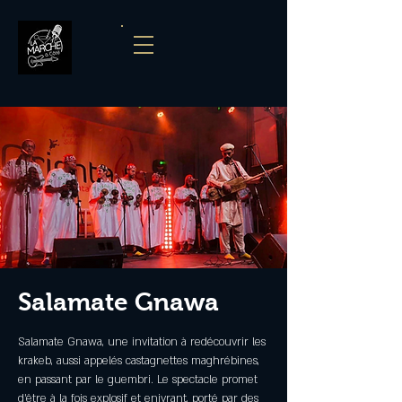
Salamate Gnawa
Salamate Gnawa, une invitation à redécouvrir les
krakeb, aussi appelés castagnettes maghrébines,
en passant par le guembri. Le spectacle promet
d’être à la fois explosif et enivrant, porté par des