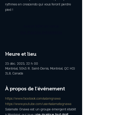
rythmes en crescendo qui vous feront perdre
pied !
Aucun billet en vente
Voir d'autres événements
Heure et lieu
23 déc. 2023, 22 h 00
Montréal, 5043 R. Saint-Denis, Montréal, QC H2J
2L8, Canada
À propos de l'événement
https://www.facebook.com/salamgnawa
https://www.youtube.com/user/salamategnawa
Salamate Gnawa est un groupe émergent établit 
à Montréal, qui joue 
une musique tout droit 