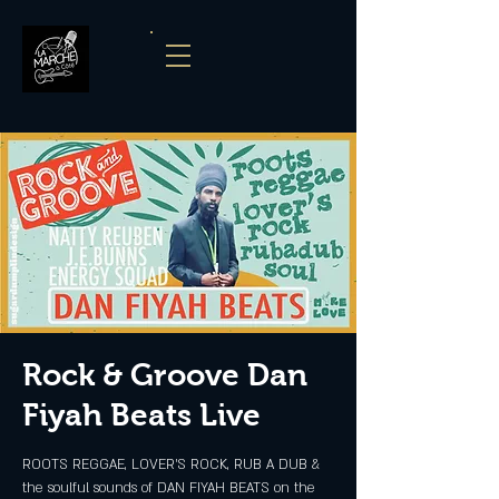
Rock & Groove Dan
Fiyah Beats Live
ROOTS REGGAE, LOVER'S ROCK, RUB A DUB &
the soulful sounds of DAN FIYAH BEATS on the