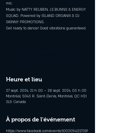
mic.
Music by NATTY REUBEN, J.E.BUNNS & ENERGY
SQUAD. Powered by ISLAND ORGANIX & DJ
SKINNY PROMOTIONS.
Get ready to dance! Good vibrations guaranteed.
Aucun billet en vente
Voir d'autres événements
Heure et lieu
27 sept. 2024, 21 h 00 – 28 sept. 2024, 03 h 00
Montréal, 5043 R. Saint-Denis, Montréal, QC H2J
2L9, Canada
À propos de l'événement
https://www.facebook.com/events/10020541217019