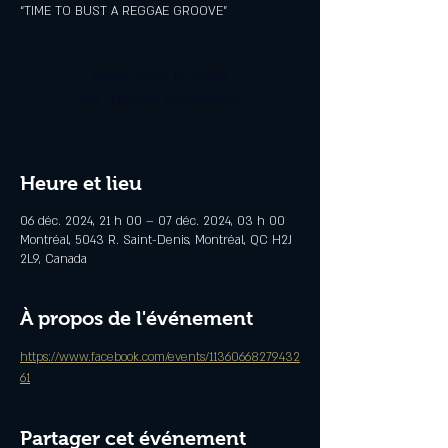
“TIME TO BUST A REGGAE GROOVE”
Aucun billet en vente
Voir d'autres événements
Heure et lieu
06 déc. 2024, 21 h 00 – 07 déc. 2024, 03 h 00
Montréal, 5043 R. Saint-Denis, Montréal, QC H2J
2L9, Canada
À propos de l'événement
https://www.facebook.com/events/11360668279432
61
Partager cet événement