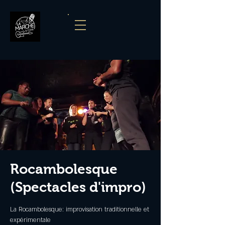
Rocambolesque
(Spectacles d'impro)
La Rocambolesque: improvisation traditionnelle et
expérimentale