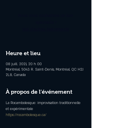
Nous vous souhaitons un bon
spectacle !
Voir d'autres événements
Heure et lieu
08 juill. 2021, 20 h 00
Montréal, 5043 R. Saint-Denis, Montréal, QC H2J
2L8, Canada
À propos de l'événement
La Rocambolesque: improvisation traditionnelle 
et expérimentale
https://rocambolesque.ca/