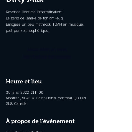
Revenge Bedtime Procrastination:
Le band de l'ami-e de ton ami-e. :)
Emogaze un peu mathrock, TDAH en musique,
post-punk atmosphérique.
Aucun billet en vente
Voir d'autres événements
Heure et lieu
30 janv. 2022, 21 h 00
Montréal, 5043 R. Saint-Denis, Montréal, QC H2J
2L8, Canada
À propos de l'événement