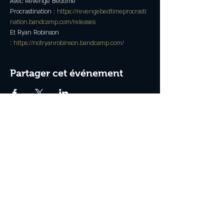
Avec Revenge Bedtime 
Procrastination : 
https://revengebedtimeprocrasti
nation.bandcamp.com/releases
Et Ryan Robinson 
: 
https://notryanrobinson.bandcamp.com/
Partager cet événement