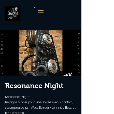
Resonance Night
Resonance Night
Rejoignez-nous pour une soirée avec Phantom,
accompagnés par Wess Beaudry, Johnney Bass, et
bien d'autres.