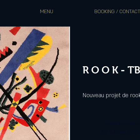
MENU
BOOKING / CONTAC
R O O K - T
Nouveau projet de rook.
Aucun billet en v
Voir d'autres évén