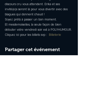
discours cru vous attendent. Erika et ses 
invité(e)s seront là pour vous divertir avec des 
blagues qui donnent chaud !
Soyez prêts à passer un bon moment.
Et mesdemoiselles, la seule façon de bien 
débuter votre vendredi soir est à POLYHUMOUR.
Cliquez ici pour les billets svp :
 Billeterie
Partager cet événement