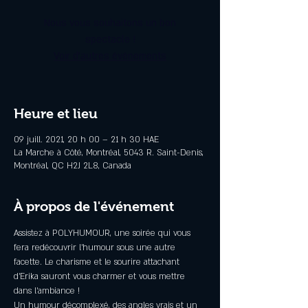
Nous vous souhaitons un bon
spectacle !
Voir d'autres événements
Heure et lieu
09 juill. 2021, 20 h 00 – 21 h 30 HAE
La Marche à Côté, Montréal, 5043 R. Saint-Denis,
Montréal, QC H2J 2L8, Canada
À propos de l'événement
Assistez à POLYHUMOUR, une soirée qui vous 
fera redécouvrir l'humour sous une autre 
facette. Le charisme et le sourire attachant 
d'Erika sauront vous charmer et vous mettre 
dans l'ambiance !
Un humour décomplexé, des angles vrais et un 