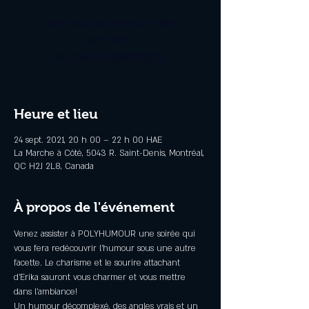
Nous vous souhaitons un bon
spectacle !
Voir d'autres événements
Heure et lieu
24 sept. 2021, 20 h 00 – 22 h 00 HAE
La Marche à Côté, 5043 R. Saint-Denis, Montréal,
QC H2J 2L8, Canada
À propos de l'événement
Venez assister à POLYHUMOUR une soirée qui 
vous fera redécouvrir l'humour sous une autre 
facette. Le charisme et le sourire attachant 
d'Erika sauront vous charmer et vous mettre 
dans l'ambiance!
Un humour décomplexé, des angles vrais et un 