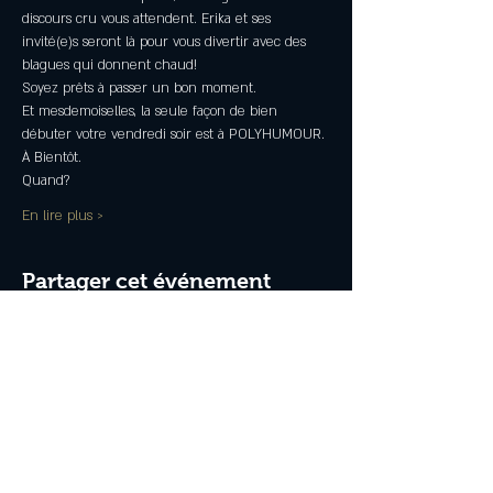
discours cru vous attendent. Erika et ses 
invité(e)s seront là pour vous divertir avec des 
blagues qui donnent chaud!
Soyez prêts à passer un bon moment. 
Et mesdemoiselles, la seule façon de bien 
débuter votre vendredi soir est à POLYHUMOUR.
À Bientôt.
Quand?
En lire plus >
Partager cet événement