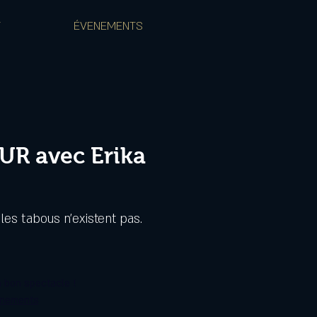
T
ÉVENEMENTS
R avec Erika
les tabous n'existent pas.
 bon spectacle !
énements