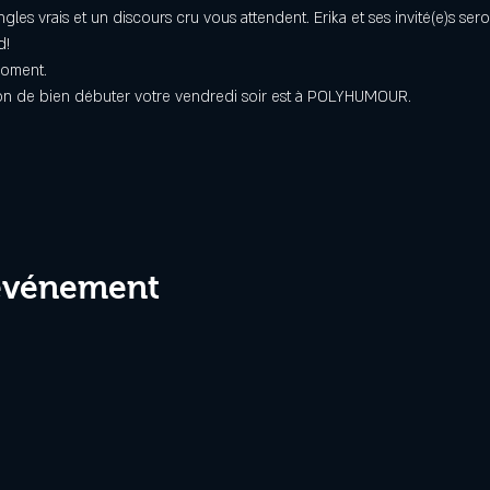
s vrais et un discours cru vous attendent. Erika et ses invité(e)s seron
d!
oment. 
açon de bien débuter votre vendredi soir est à POLYHUMOUR.
 événement