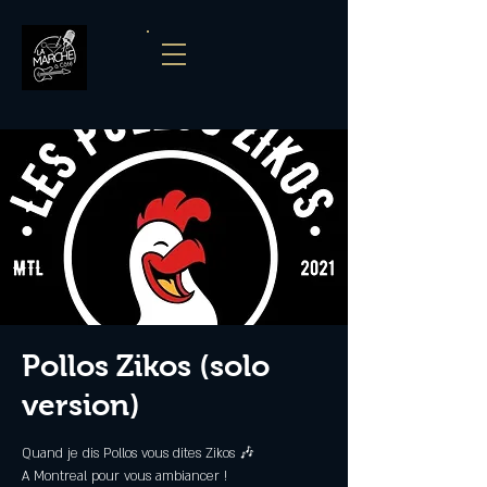
Pollos Zikos (solo
version)
Quand je dis Pollos vous dites Zikos 🎶
A Montreal pour vous ambiancer !