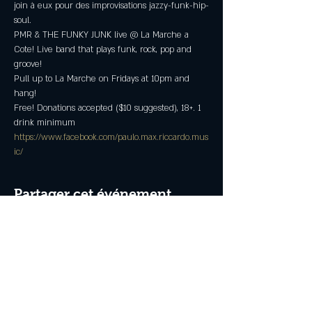
join à eux pour des improvisations jazzy-funk-hip-
soul.
PMR & THE FUNKY JUNK live @ La Marche a 
Cote! Live band that plays funk, rock, pop and 
groove!
Pull up to La Marche on Fridays at 10pm and 
hang!
Free! Donations accepted ($10 suggested), 18+. 1 
drink minimum
https://www.facebook.com/paulo.max.riccardo.mus
ic/
Partager cet événement