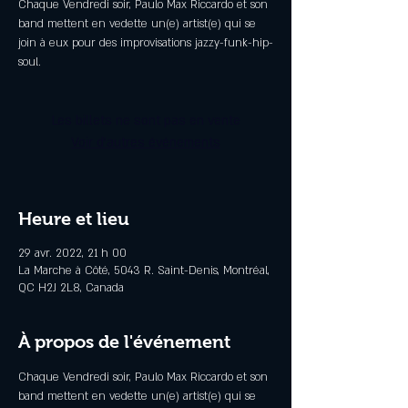
Chaque Vendredi soir, Paulo Max Riccardo et son
band mettent en vedette un(e) artist(e) qui se
join à eux pour des improvisations jazzy-funk-hip-
soul.
Les billets ne sont pas en vente
Voir d'autres événements
Heure et lieu
29 avr. 2022, 21 h 00
La Marche à Côté, 5043 R. Saint-Denis, Montréal,
QC H2J 2L8, Canada
À propos de l'événement
Chaque Vendredi soir, Paulo Max Riccardo et son 
band mettent en vedette un(e) artist(e) qui se 