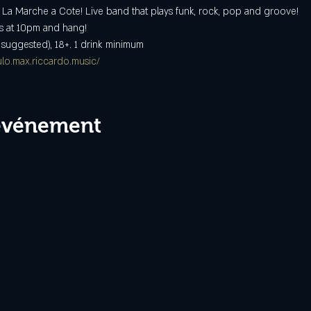
a Marche a Cote! Live band that plays funk, rock, pop and groove!
s at 10pm and hang!
suggested), 18+. 1 drink minimum
lo.max.riccardo.music/
 événement