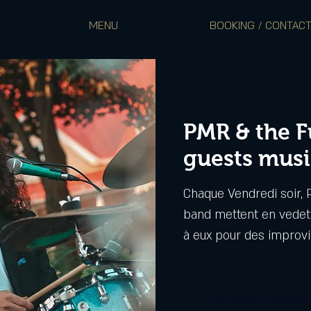
MENU
BOOKING / CONTAC
PMR & the F
guests musi
Chaque Vendredi soir, 
band mettent en vedette
à eux pour des improvis
Les billets ne sont pa