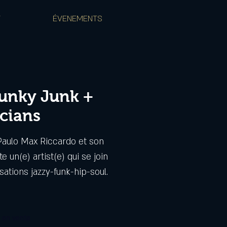
T
ÉVENEMENTS
unky Junk +
cians
Paulo Max Riccardo et son
 un(e) artist(e) qui se join
ations jazzy-funk-hip-soul.
s en vente