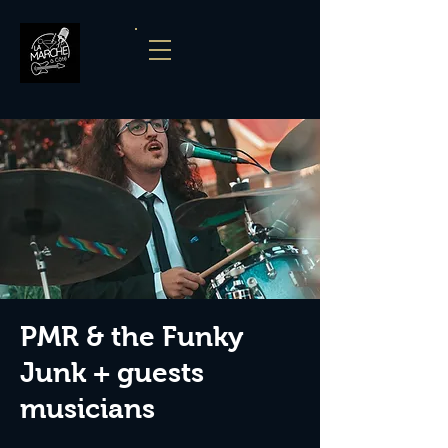
PMR & the Funky
Junk + guests
musicians