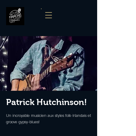
Patrick Hutchinson!
Un incroyable musicien aux styles folk-Irlandais et
groove gypsy-blues!