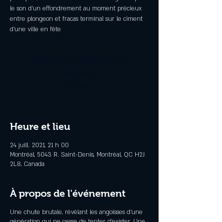
le son d’un effondrement au moment précieux
entre plongeon et fracas terminal sur le ciment
d’une ville en fête
Nous vous souhaitons un bon
spectacle !
Retour
Heure et lieu
24 juill. 2021, 21 h 00
Montréal, 5043 R. Saint-Denis, Montréal, QC H2J
2L8, Canada
À propos de l'événement
Une chute brutale, révélant les angoisses d’une
génération qui ne cesse de tenter d’exister. Une