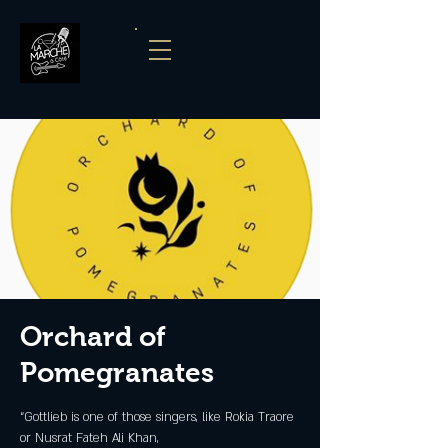
Orchard of
Pomegranates
“Gottlieb is one of those singers, like Rokia Traore
or Nusrat Fateh Ali Khan,