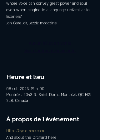
whose voice can convey great power and soul,
even when singing in a language unfamiliar to
listeners”
Jon Garelick, Jazziz magazine
Aucun billet en vente
Voir d'autres événements
Heure et lieu
08 oct. 2023, 19 h 00
Montréal, 5043 R. Saint-Denis, Montréal, QC H2J
2L8, Canada
À propos de l'événement
Https://ayeletrose.com
And about the Orchard here: