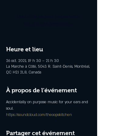
Les billets ne sont pas en vente
Voir d'autres événements
Heure et lieu
26 oct. 2021, 19 h 30 – 21 h 30
La Marche à Côté, 5043 R. Saint-Denis, Montréal,
QC H2J 2L8, Canada
À propos de l'événement
Accidentally on purpose music for your ears and 
soul.
https://soundcloud.com/theoopskitchen
Partager cet événement