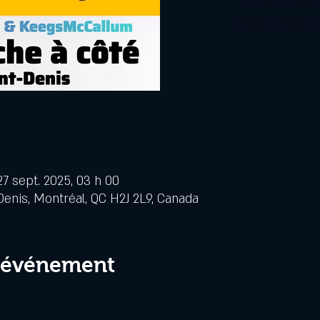
Aucun billet en v
Voir d'autres évén
27 sept. 2025, 03 h 00
Denis, Montréal, QC H2J 2L9, Canada
l'événement