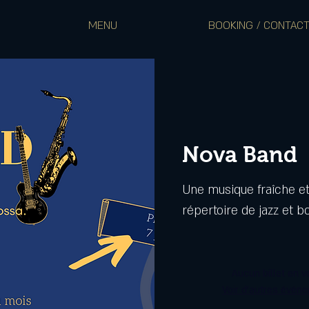
MENU
BOOKING / CONTAC
Nova Band
Une musique fraîche et
répertoire de jazz et b
Aucun billet en v
Voir d'autres évén