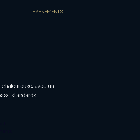
T
ÉVENEMENTS
 chaleureuse, avec un
ossa standards.
ente
ements