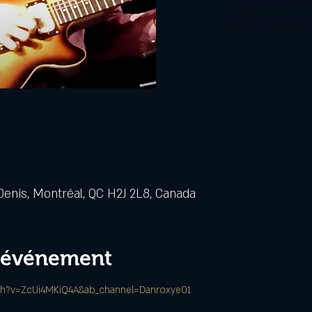
Aucun billet en v
Voir d'autres évén
Denis, Montréal, QC H2J 2L8, Canada
l'événement
ch?v=ZcUi4MKiQ4A&ab_channel=Danroxye01