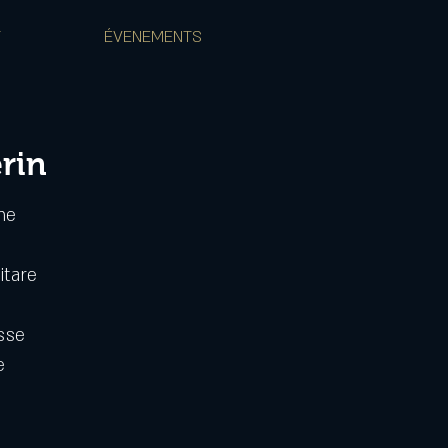
T
ÉVENEMENTS
erin
ne
itare
sse
e