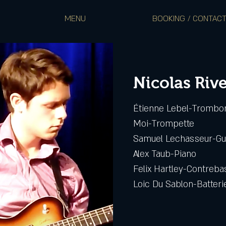
MENU
BOOKING / CONTAC
Nicolas Riv
Étienne Lebel-Trombo
Moi-Trompette
Samuel Lechasseur-Gu
Alex Taub-Piano
Felix Hartley-Contreba
Loic Du Sablon-Batteri