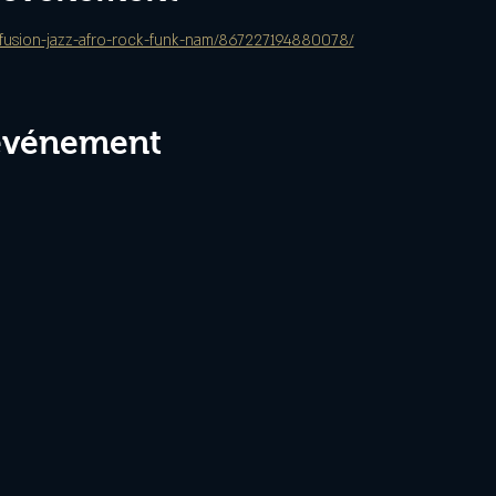
/fusion-jazz-afro-rock-funk-nam/867227194880078/
 événement