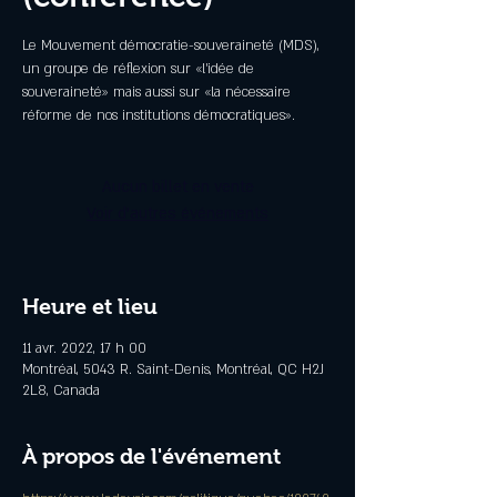
Le Mouvement démocratie-souveraineté (MDS),
un groupe de réflexion sur «l'idée de
souveraineté» mais aussi sur «la nécessaire
réforme de nos institutions démocratiques».
Aucun billet en vente
Voir d'autres événements
Heure et lieu
11 avr. 2022, 17 h 00
Montréal, 5043 R. Saint-Denis, Montréal, QC H2J
2L8, Canada
À propos de l'événement