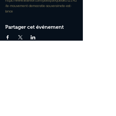
https://www.ledevoir.com/politique/quebec/122742
/le-mouvement-democratie-souverainete-est-
lance
Partager cet événement