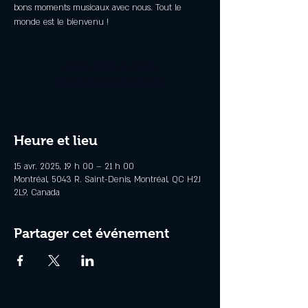
bons moments musicaux avec nous. Tout le
monde est le bienvenu !
Aucun billet en vente
Voir d'autres événements
Heure et lieu
15 avr. 2025, 19 h 00 – 21 h 00
Montréal, 5043 R. Saint-Denis, Montréal, QC H2J
2L9, Canada
Partager cet événement